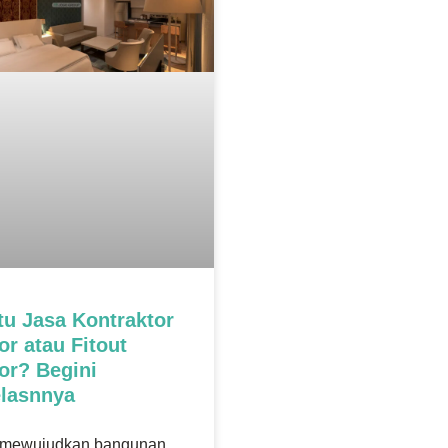
tu Jasa Kontraktor
ior atau Fitout
ior? Begini
elasnnya
 mewujudkan bangunan