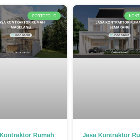
Page
Page
Page
PORTOFOLIO
KONT
 Kontraktor Rumah
Jasa Kontraktor R