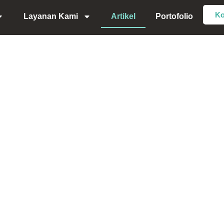
Ko
Layanan Kami
Artikel
Portofolio