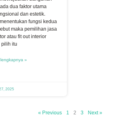
 ada dua faktor utama
ungsional dan estetik.
menentukan fungsi kedua
sebut maka pemilihan jasa
or atau fit out interior
pilih itu
lengkapnya »
27, 2025
« Previous
1
2
3
Next »