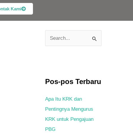
ntak Kami
C
a
r
i
u
Pos-pos Terbaru
n
Apa Itu KRK dan
t
Pentingnya Mengurus
u
KRK untuk Pengajuan
k
PBG
: