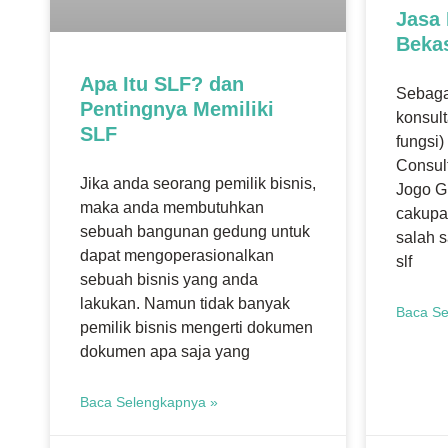
Jasa 
Beka
Apa Itu SLF? dan
Sebaga
Pentingnya Memiliki
konsulta
SLF
fungsi
Consul
Jika anda seorang pemilik bisnis,
Jogo G
maka anda membutuhkan
cakupa
sebuah bangunan gedung untuk
salah s
dapat mengoperasionalkan
slf
sebuah bisnis yang anda
lakukan. Namun tidak banyak
Baca Se
pemilik bisnis mengerti dokumen
dokumen apa saja yang
Baca Selengkapnya »