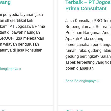
wang
Terbaik – PT Jogo
Prima Consultant
i penyedia layanan jasa
n slf (sertifikat laik
Jasa Konsultan PBG Terb
) kami PT Jogosawa Prima
Berpengalaman: Solusi T
tant di bawah naungan
Perizinan Bangunan And
GROUP juga melebarkan
Apakah Anda sedang
n wilayah pengurusan
merencanakan pembang
atunya di jasa konsultan
rumah, ruko, gudang, ata
gedung bertingkat? Salah
aspek terpenting yang tid
boleh diabaikan
lengkapnya »
Baca Selengkapnya »
2025
Mei 12, 2025