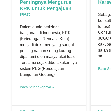
Pentingnya Mengurus
Kara
KRK untuk Pengajuan
PBG
Sebaga
konsulta
fungsi
Dalam dunia perizinan
Consul
bangunan di Indonesia, KRK
JOGO 
(Keterangan Rencana Kota)
cakupa
menjadi dokumen yang sangat
salah s
penting namun sering kurang
slf
dipahami oleh masyarakat luas.
Terutama sejak diberlakukannya
sistem PBG (Persetujuan
Baca Se
Bangunan Gedung)
Baca Selengkapnya »
Mei 21, 2025
Mei 12, 