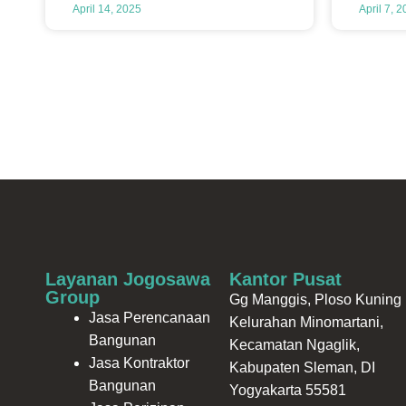
April 14, 2025
April 7, 
Layanan Jogosawa
Kantor Pusat
Group
Gg Manggis, Ploso Kuning I
Jasa Perencanaan
Kelurahan Minomartani,
Bangunan
Kecamatan Ngaglik,
Jasa Kontraktor
Kabupaten Sleman, DI
Bangunan
Yogyakarta 55581