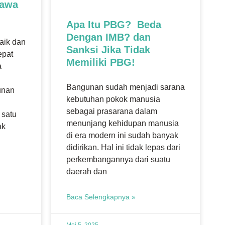
sawa
Apa Itu PBG? Beda
Dengan IMB? dan
aik dan
Sanksi Jika Tidak
epat
Memiliki PBG!
a
Bangunan sudah menjadi sarana
unan
kebutuhan pokok manusia
u
sebagai prasarana dalam
 satu
menunjang kehidupan manusia
ak
di era modern ini sudah banyak
didirikan. Hal ini tidak lepas dari
perkembangannya dari suatu
daerah dan
Baca Selengkapnya »
Mei 5, 2025