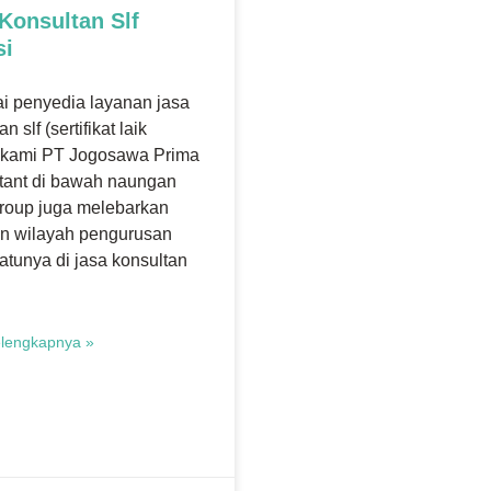
Konsultan Slf
si
i penyedia layanan jasa
n slf (sertifikat laik
) kami PT Jogosawa Prima
tant di bawah naungan
roup juga melebarkan
n wilayah pengurusan
atunya di jasa konsultan
lengkapnya »