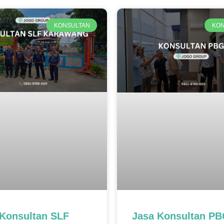
Page
Page
Page
KONSULTAN
KON
 Konsultan SLF
Jasa Konsultan P