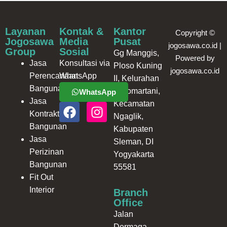
Layanan
Kontak &
Kantor
Copyright ©
Jogosawa
Media
Pusat
jogosawa.co.id |
Group
Sosial
Gg Manggis,
Powered by
Jasa
Konsultasi via
Ploso Kuning
jogosawa.co.id
Perencanaan
WhatsApp
II, Kelurahan
Bangunan
Minomartani,
WhatsApp
Jasa
Kecamatan
F
I
Kontraktor
Ngaglik,
a
n
Bangunan
Kabupaten
c
s
Jasa
Sleman, DI
e
t
Perizinan
Yogyakarta
b
a
Bangunan
55581
o
g
Fit Out
o
r
Interior
Branch
k
a
Office
m
Jalan
Dermaga