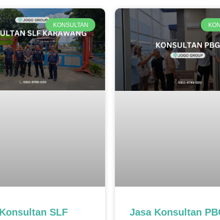
Page
Page
Page
KONSULTAN
KON
 Konsultan SLF
Jasa Konsultan P