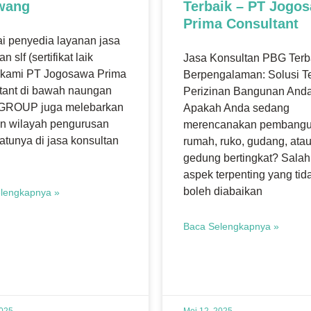
wang
Terbaik – PT Jogo
Prima Consultant
i penyedia layanan jasa
n slf (sertifikat laik
Jasa Konsultan PBG Terb
) kami PT Jogosawa Prima
Berpengalaman: Solusi T
tant di bawah naungan
Perizinan Bangunan And
GROUP juga melebarkan
Apakah Anda sedang
n wilayah pengurusan
merencanakan pembang
atunya di jasa konsultan
rumah, ruko, gudang, ata
gedung bertingkat? Salah
aspek terpenting yang tid
boleh diabaikan
lengkapnya »
Baca Selengkapnya »
2025
Mei 12, 2025