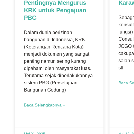
Pentingnya Mengurus
Kara
KRK untuk Pengajuan
PBG
Sebaga
konsulta
fungsi
Dalam dunia perizinan
Consul
bangunan di Indonesia, KRK
JOGO 
(Keterangan Rencana Kota)
cakupa
menjadi dokumen yang sangat
salah s
penting namun sering kurang
slf
dipahami oleh masyarakat luas.
Terutama sejak diberlakukannya
sistem PBG (Persetujuan
Baca Se
Bangunan Gedung)
Baca Selengkapnya »
Mei 21, 2025
Mei 12, 