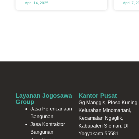
April 14, 2025
April 7, 
Layanan Jogosawa
Kantor Pusat
Group
Gg Manggis, Ploso Kuning I
Jasa Perencanaan
Kelurahan Minomartani,
Bangunan
Kecamatan Ngaglik,
Jasa Kontraktor
Kabupaten Sleman, DI
Bangunan
Yogyakarta 55581