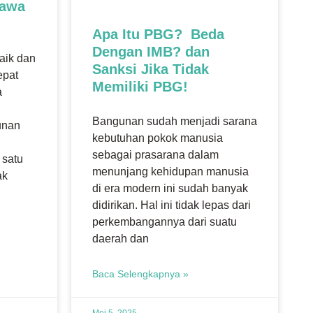
sawa
Apa Itu PBG? Beda
Dengan IMB? dan
aik dan
Sanksi Jika Tidak
epat
Memiliki PBG!
a
Bangunan sudah menjadi sarana
unan
kebutuhan pokok manusia
u
sebagai prasarana dalam
 satu
menunjang kehidupan manusia
ak
di era modern ini sudah banyak
didirikan. Hal ini tidak lepas dari
perkembangannya dari suatu
daerah dan
Baca Selengkapnya »
Mei 5, 2025