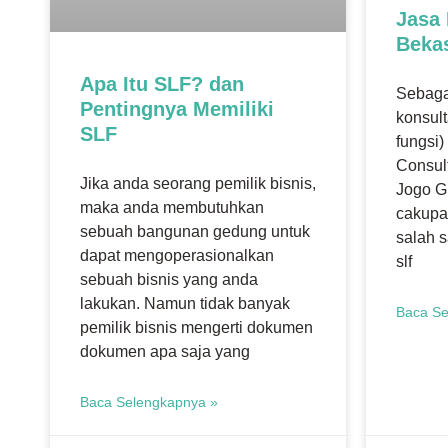
Jasa 
Beka
Apa Itu SLF? dan
Sebaga
Pentingnya Memiliki
konsulta
SLF
fungsi
Consul
Jika anda seorang pemilik bisnis,
Jogo G
maka anda membutuhkan
cakupa
sebuah bangunan gedung untuk
salah s
dapat mengoperasionalkan
slf
sebuah bisnis yang anda
lakukan. Namun tidak banyak
Baca Se
pemilik bisnis mengerti dokumen
dokumen apa saja yang
Baca Selengkapnya »