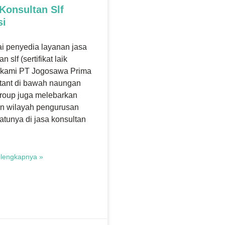
Konsultan Slf
si
i penyedia layanan jasa
n slf (sertifikat laik
) kami PT Jogosawa Prima
tant di bawah naungan
roup juga melebarkan
n wilayah pengurusan
atunya di jasa konsultan
lengkapnya »